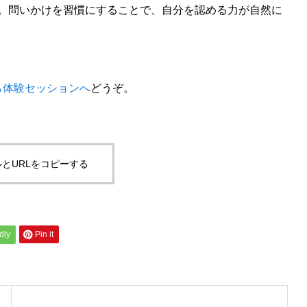
。問いかけを習慣にすることで、自分を認める力が自然に
ら体験セッションへ
どうぞ。
とURLをコピーする
dly
Pin it